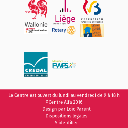
Le Centre est ouvert du lundi au vendredi de 9 à 18 h
®Centre Alfa 2016
Design par Loïc Parent
Dispositions légales
S'identifier