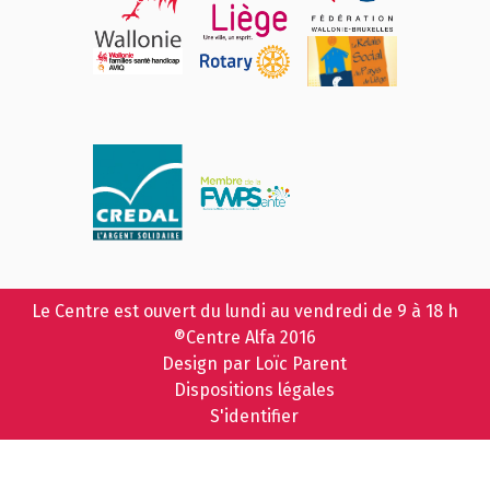
Le Centre est ouvert du lundi au vendredi de 9 à 18 h
®Centre Alfa 2016
Design par Loïc Parent
Dispositions légales
S'identifier