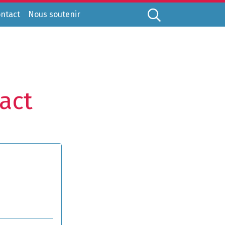
ntact
Nous soutenir
Logo du centre afla
act