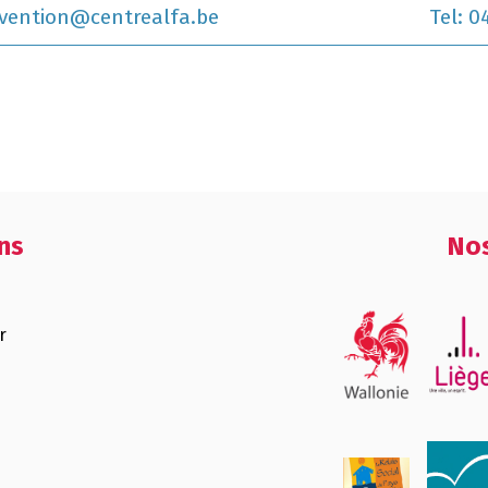
vention@centrealfa.be
Tel:
04
ns
Nos
r